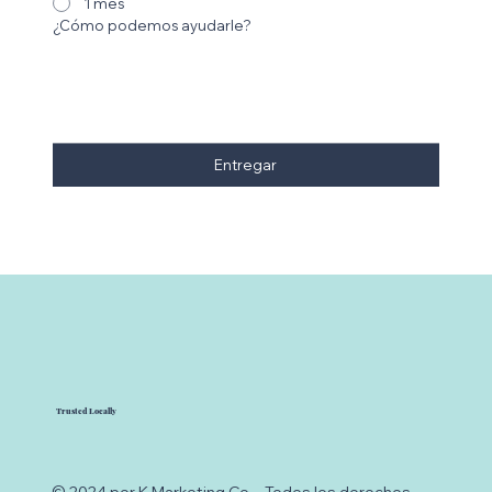
1 mes
¿Cómo podemos ayudarle?
Entregar
Trusted Locally
© 2024 por K Marketing Co. - Todos los derechos