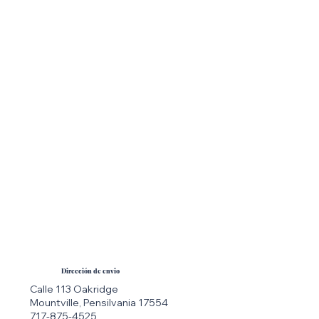
Fotografía
Dirección de envio
Calle 113 Oakridge
Mountville, Pensilvania 17554
717-875-4525