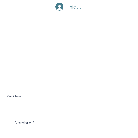
Iniciar sesión
Contáctenos
Nombre
*