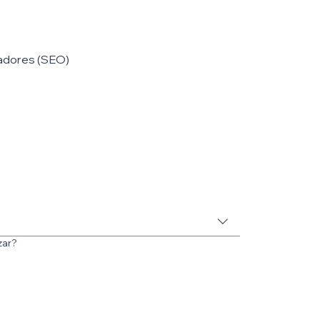
adores (SEO)
zar?