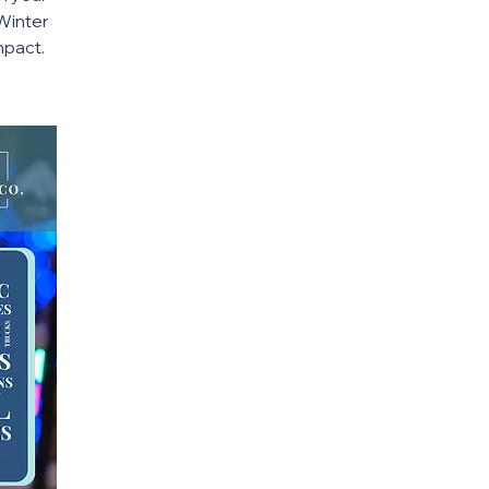
 Winter
mpact.