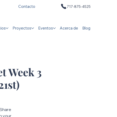
Contacto
717-875-4525
cios
Proyectos
Eventos
Acerca de
Blog
et Week 3
1st)
 Share
h your