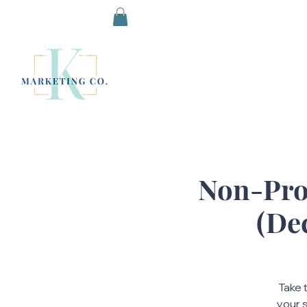
Non-Prof
(De
Take 
your 