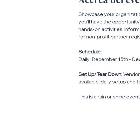
Showcase your organization
you’ll have the opportunit
hands-on activities, informa
for non-profit partner regi
Schedule: 
Daily: December 15th - 
Set Up/Tear Down:
 Vendor
available, daily setup and 
This is a rain or shine event