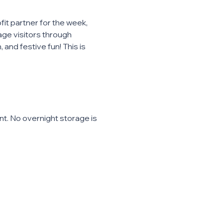
it partner for the week, 
ge visitors through 
and festive fun! This is 
t. No overnight storage is 