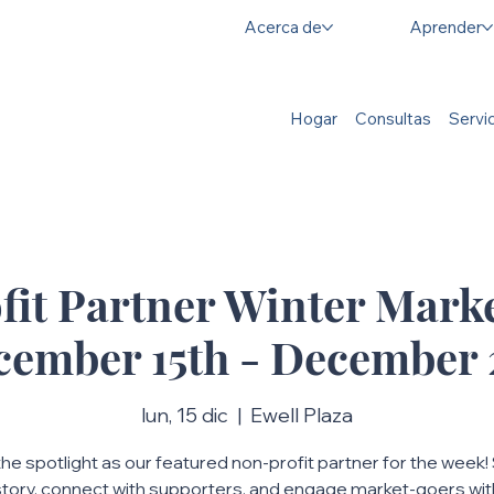
Acerca de
Aprender
Hogar
Consultas
Servi
it Partner Winter Mark
cember 15th - December 2
lun, 15 dic
  |  
Ewell Plaza
the spotlight as our featured non-profit partner for the week!
story, connect with supporters, and engage market-goers wit