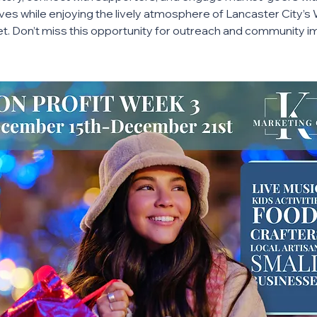
tives while enjoying the lively atmosphere of Lancaster City’s
t. Don’t miss this opportunity for outreach and community i