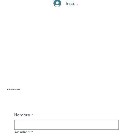
Iniciar sesión
Contáctenos
Nombre
*
Apellido
*