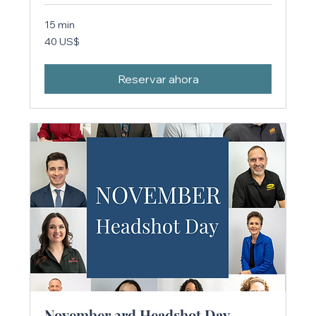
15 min
40
40 US$
dólares
estadounidenses
Reservar ahora
November 3rd Headshot Day