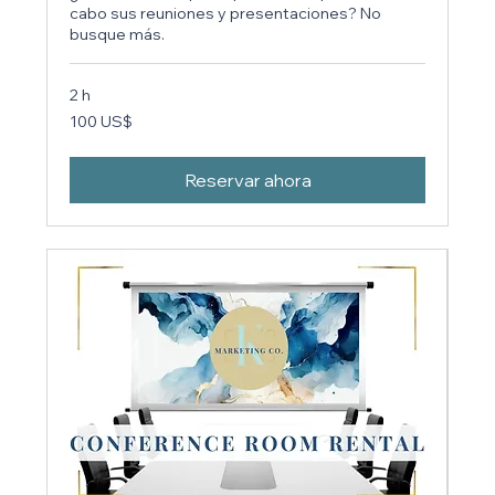
cabo sus reuniones y presentaciones? No
busque más.
2 h
100
100 US$
dólares
estadounidenses
Reservar ahora