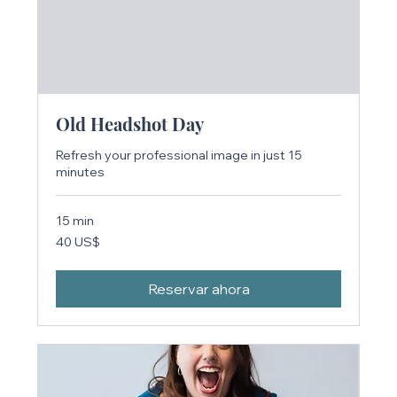
Old Headshot Day
Refresh your professional image in just 15
minutes
15 min
40
40 US$
dólares
estadounidenses
Reservar ahora