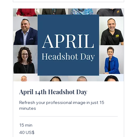
April 14th Headshot Day
Refresh your professional image in just 15
minutes
15 min
40
40 US$
dólares