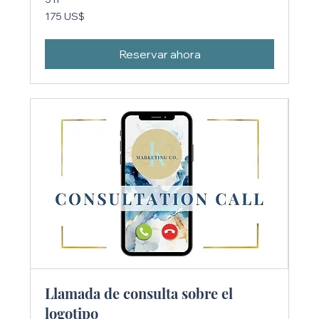
175
175 US$
dólares
estadounidenses
Reservar ahora
Llamada de consulta sobre el
logotipo