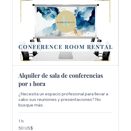
Alquiler de sala de conferencias
717-875-4525
por 1 hora
¿Necesita un espacio profesional para llevar a
cabo sus reuniones y presentaciones? No
busque más.
1 h
50
50 US$
dólares