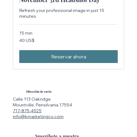
Refresh your professional image in just 15
minutes
15 min
40
40 US$
dólares
estadounidenses
Reservar ahora
Dirección de envio
Calle 113 Oakridge
Mountville, Pensilvania 17554
717-875-4525
info@kmarketingco.com
Suscríbete a nuestra 