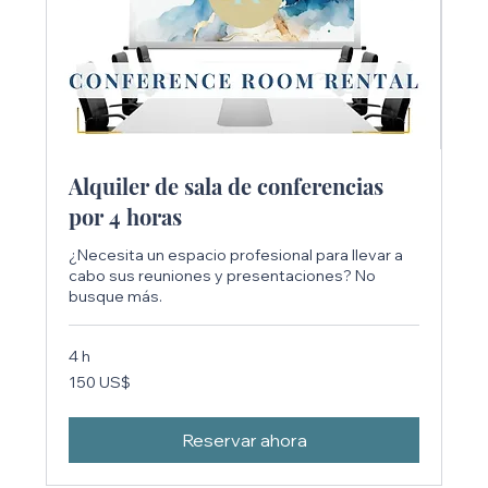
Alquiler de sala de conferencias
por 4 horas
¿Necesita un espacio profesional para llevar a
cabo sus reuniones y presentaciones? No
busque más.
4 h
150
150 US$
dólares
estadounidenses
Reservar ahora