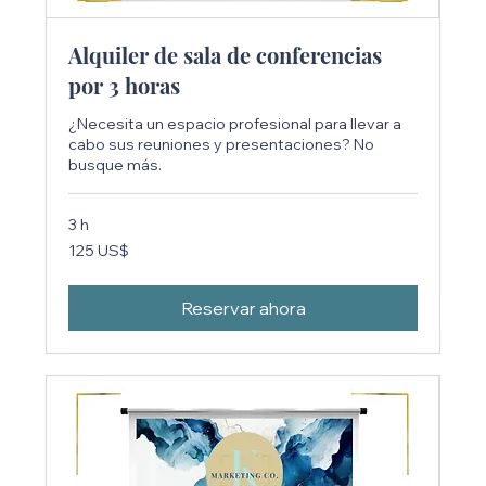
Alquiler de sala de conferencias
por 3 horas
¿Necesita un espacio profesional para llevar a
cabo sus reuniones y presentaciones? No
busque más.
3 h
125
125 US$
dólares
estadounidenses
Reservar ahora